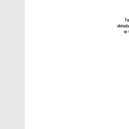
Te
skład
w 