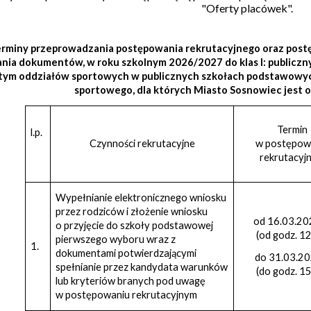
"Oferty placówek".
rminy przeprowadzania postępowania rekrutacyjnego oraz post
ania dokumentów, w roku szkolnym 2026/2027 do klas I: public
tym oddziałów sportowych w publicznych szkołach podstawowyc
sportowego, dla których Miasto Sosnowiec jest
Termin
l.p.
Czynności rekrutacyjne
w postępow
rekrutacyj
Wypełnianie elektronicznego wniosku
przez rodziców i złożenie wniosku
od 16.03.20
o przyjęcie do szkoły podstawowej
(od godz. 12
pierwszego wyboru wraz z
1.
dokumentami potwierdzającymi
do 31.03.20
spełnianie przez kandydata warunków
(do godz. 15
lub kryteriów branych pod uwagę
w postępowaniu rekrutacyjnym