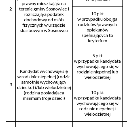
prawny mieszkają/a na
2
terenie gminy Sosnowiec i
10 pkt
rozliczają/a podatek
w przypadku obojga
dochodowy od osób
rodziców/prawnych
fizycznych w urzędzie
opiekunów
skarbowym w Sosnowcu
spełniających to
kryterium
5 pkt
w przypadku kandydata
wychowującego się w
Kandydat wychowuje się
rodzinie niepełnej lub
w rodzinie niepełnej (rodzic
wielodzietnej
samotnie wychowujący
3
dziecko) i/lub wielodzietnej
10 pkt
(rodzina posiadająca
w przypadku kandydata
minimum troje dzieci)
wychowującego się w
rodzinie niepełnej i
wielodzietnej