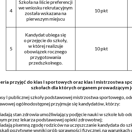
Szkoła na liście preferencji
we wniosku rekrutacyjnym
4
10 pkt
została wskazana na
pierwszym miejscu
Kandydat ubiega się
o przejęcie do szkoły,
w której realizuje
5
10 pkt
obowiązek rocznego
przygotowania
przedszkolnego.
eria przyjęć do klas I sportowych oraz klas I mistrzostwa 
szkołach dla których organem prowadzącym j
asy I publicznej szkoły podstawowej mistrzostwa sportowego, od
awowej ogólnodostępnej przyjmuje się kandydatów, którzy:
siadają stan zdrowia umożliwiający podjęcie nauki w szkole lub o
ym przez lekarza podstawowej opieki zdrowotnej;
siadają pisemną zgodę rodziców na uczęszczanie kandydata do szk
yskali pozytywne wyniki prób sprawności fizycznej, na warunkach