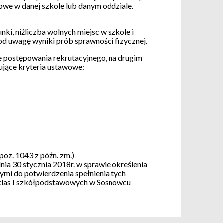
owe w danej szkole lub danym oddziale.
i, niżliczba wolnych miejsc w szkole i
od uwagę wyniki prób sprawności fizycznej.
postępowania rekrutacyjnego, na drugim
ujące kryteria ustawowe:
 poz. 1043 z późn. zm.)
0 stycznia 2018r. w sprawie określenia
ymi do potwierdzenia spełnienia tych
 klas I szkółpodstawowych w Sosnowcu
1;