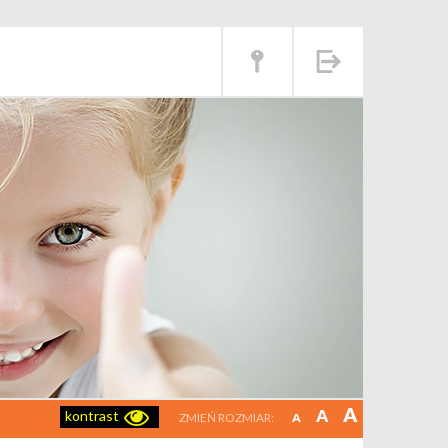
A
A
kontrast
ZMIEŃ ROZMIAR:
A