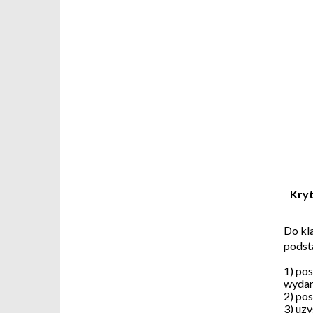
Kryt
Do kl
podst
1) po
wydan
2) po
3) uz