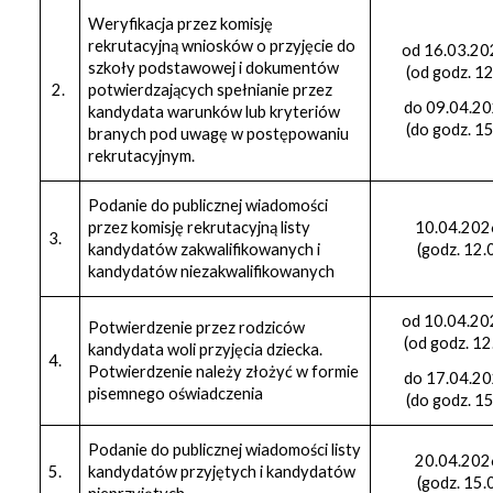
Weryfikacja przez komisję
rekrutacyjną wniosków o przyjęcie do
od 16.03.20
szkoły podstawowej i dokumentów
(od godz. 12
2.
potwierdzających spełnianie przez
do 09.04.20
kandydata warunków lub kryteriów
(do godz. 15
branych pod uwagę w postępowaniu
rekrutacyjnym.
Podanie do publicznej wiadomości
przez komisję rekrutacyjną listy
10.04.2026
3.
kandydatów zakwalifikowanych i
(godz. 12.
kandydatów niezakwalifikowanych
od 10.04.20
Potwierdzenie przez rodziców
(od godz. 1
kandydata woli przyjęcia dziecka.
4.
Potwierdzenie należy złożyć w formie
do 17.04.20
pisemnego oświadczenia
(do godz. 15
Podanie do publicznej wiadomości listy
20.04.2026
5.
kandydatów przyjętych i kandydatów
(godz. 15.