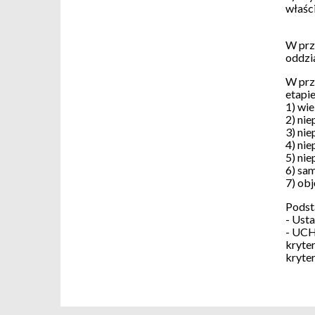
właśc
W prz
oddzi
W prz
etapi
1) wi
2) ni
3) ni
4) ni
5) ni
6) sa
7) ob
Podst
- Usta
- UCH
kryte
kryte
R