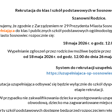
Rekrutacja do klas I szkół podstawowych w Sosnowc
Szanowni Rodzice.
mujemy, że zgodnie z Zarządzeniem nr 29 Prezydenta Miasta Sosno
łniająca
do klas I publicznych szkół podstawowych ogólnodost
Miasto Sosnowiec rozpocznie się:
18 maja 2026 r. o godz. 12.
Wypełnianie zgłoszeń przez rodziców możliwe będzie przez e
od 18 maja 2026 r. od godz. 12.00 do dnia 26 maja
System do rekrutacji uzupełnia
https://uzupelniajaca-sp-sosnowie
utacja uzupełniająca odbywać się będzie wyłącznie do szkół dys
etapie rekrutacji.
W przypadku nie zakwalifikowania dziecka w postępowaniu uzupeł
obwodową, dziecko ma zagwarantowane miejsce
rty szkół podstawowych dostępne będą przed rozpoczęciem rekru