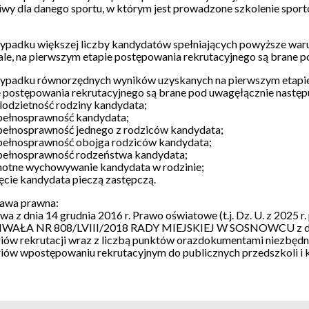
iwy dla danego sportu, w którym jest prowadzone szkolenie sport
ypadku większej liczby kandydatów spełniających powyższe warunk
ale, na pierwszym etapie postępowania rekrutacyjnego są brane p
ypadku równorzędnych wyników uzyskanych na pierwszym etapie 
e postępowania rekrutacyjnego są brane pod uwagęłącznie następ
elodzietność rodziny kandydata;
epełnosprawność kandydata;
epełnosprawność jednego z rodziców kandydata;
epełnosprawność obojga rodziców kandydata;
epełnosprawność rodzeństwa kandydata;
motne wychowywanie kandydata w rodzinie;
jęcie kandydata pieczą zastępczą.
awa prawna:
wa z dnia 14 grudnia 2016 r. Prawo oświatowe (t.j. Dz. U. z 2025 r.
WAŁA NR 808/LVIII/2018 RADY MIEJSKIEJ W SOSNOWCU z dnia 3
riów rekrutacji wraz z liczbą punktów orazdokumentami niezbędn
riów wpostępowaniu rekrutacyjnym do publicznych przedszkoli i
ekrutacja ID: 152; Wersja: 26.109.20260721.1057 Harmonogram ID: 84