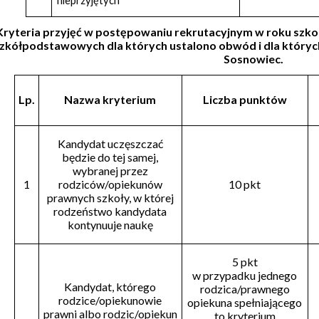
nieprzyjętych
Kryteria przyjęć w postępowaniu rekrutacyjnym w roku szkol
zkółpodstawowych dla których ustalono obwód i dla który
Sosnowiec.
Lp.
Nazwa kryterium
Liczba punktów
Kandydat uczęszczać
będzie do tej samej,
wybranej przez
1
rodziców/opiekunów
10 pkt
prawnych szkoły, w której
rodzeństwo kandydata
kontynuuje naukę
5 pkt
w przypadku jednego
Kandydat, którego
rodzica/prawnego
rodzice/opiekunowie
opiekuna spełniającego
prawni albo rodzic/opiekun
to kryterium